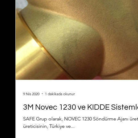
9 Nis 2020
1 dakikada okunur
3M Novec 1230 ve KIDDE Sistemler
SAFE Grup olarak, NOVEC 1230 Söndürme Ajanı üreti
üreticisinin, Türkiye ve...