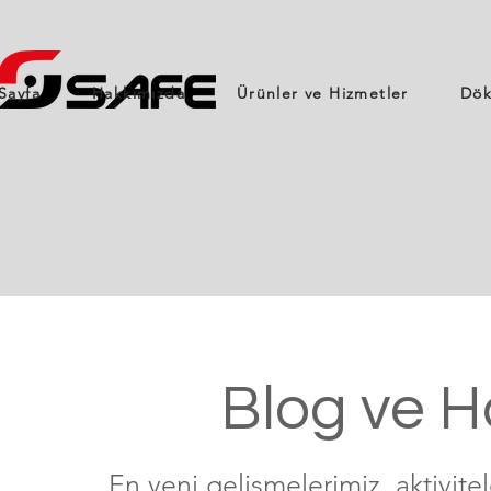
Sayfa
Hakkımızda
Ürünler ve Hizmetler
Dök
Blog ve H
En yeni gelişmelerimiz, aktivit