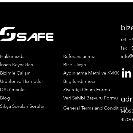
biz
tel +
fax +9
Hakkımızda
Referanslarımız
info@
İnsan Kaynakları
Bize Ulaşın
Bizimle Çalışın
Aydınlatma Metni ve KVKK
Ürünler ve Hizmetler
Bilgilendirmesi
Dökümanlar
Ziyaretçi Onam Formu
Blog
Veri Sahibi Başvuru Formu
adr
Sıkça Sorulan Sorular
General Terms and Conditions
MOSB 
45030