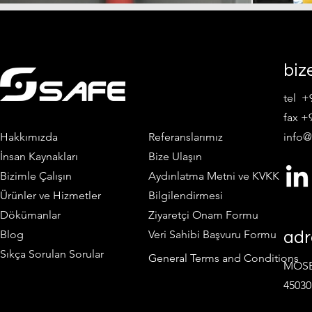
biz
tel +
fax +9
Hakkımızda
Referanslarımız
info@
İnsan Kaynakları
Bize Ulaşın
Bizimle Çalışın
Aydınlatma Metni ve KVKK
Ürünler ve Hizmetler
Bilgilendirmesi
Dökümanlar
Ziyaretçi Onam Formu
Blog
Veri Sahibi Başvuru Formu
adr
Sıkça Sorulan Sorular
General Terms and Conditions
MOSB 
45030