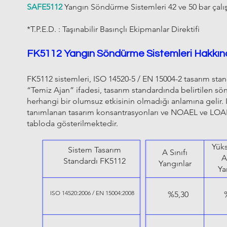
SAFE5112
Yangın Söndürme Sistemleri 42 ve 50 bar çalış
*T.P.E.D. : Taşınabilir Basınçlı Ekipmanlar Direktifi
FK5112 Yangın Söndürme Sistemleri Hakkında
FK5112 sistemleri, ISO 14520-5 / EN 15004-2 tasarım stan
“Temiz Ajan” ifadesi, tasarım standardında belirtilen sö
herhangi bir olumsuz etkisinin olmadığı anlamına gelir.
tanımlanan tasarım konsantrasyonları ve NOAEL ve LOAEL 
tabloda gösterilmektedir.
Yüks
Sistem Tasarım
A Sınıfı
A
Standardı FK5112
Yangınlar
Ya
ISO 14520:2006 / EN 15004:2008
%5,30