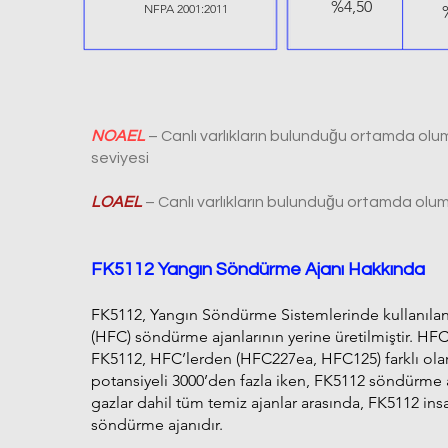
%4,50
NFPA 2001:2011
NOAEL
– Canlı varlıkların bulunduğu ortamda ol
seviyesi
LOAEL
– Canlı varlıkların bulunduğu ortamda olum
FK5112 Yangın Söndürme Ajanı Hakkında
FK5112, Yangın Söndürme Sistemlerinde kullanılan 
(HFC) söndürme ajanlarının yerine üretilmiştir. HFC 
FK5112, HFC’lerden (HFC227ea, HFC125) farklı olara
potansiyeli 3000’den fazla iken, FK5112 söndürme aj
gazlar dahil tüm temiz ajanlar arasında, FK5112 ins
söndürme ajanıdır.