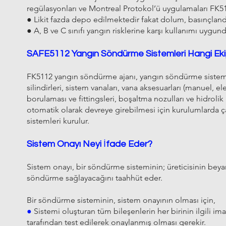
regülasyonları ve Montreal Protokol’ü uygulamaları FK51
● Likit fazda depo edilmektedir fakat dolum, basınçland
● A, B ve C sınıfı yangın risklerine karşı kullanımı uygund
SAFE5112 Yangın Söndürme Sistemleri Hangi Ek
FK5112 yangın söndürme ajanı, yangın söndürme sistemle
silindirleri, sistem vanaları, vana aksesuarları (manuel, 
borulaması ve fittingsleri, boşaltma nozulları ve hidrol
otomatik olarak devreye girebilmesi için kurulumlarda 
sistemleri kurulur.
Sistem Onayı Neyi
İ
fade Eder?
Sistem onayı, bir söndürme sisteminin; üreticisinin beyan
söndürme sağlayacağını taahhüt eder.
Bir söndürme sisteminin, sistem onayının olması için,
●
Sistemi oluşturan tüm bileşenlerin her birinin ilgili im
tarafından test edilerek onaylanmış olması gerekir.