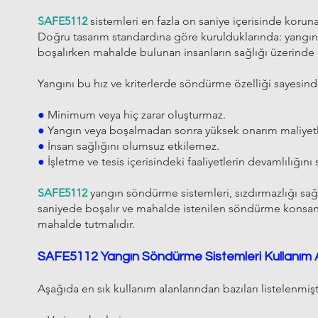
SAFE5112
sistemleri en fazla on saniye içerisinde koru
Doğru tasarım standardına göre kurulduklarında: yangın
boşalırken mahalde bulunan insanların sağlığı üzerinde
Yangını bu hız ve kriterlerde söndürme özelliği sayesind
●
Minimum veya hiç zarar oluşturmaz.
●
Yangın veya boşalmadan sonra yüksek onarım maliyetl
●
İnsan sağlığını olumsuz etkilemez.
●
İşletme ve tesis içerisindeki faaliyetlerin devamlılığını 
SAFE5112
yangın söndürme sistemleri, sızdırmazlığı sağ
saniyede boşalır ve mahalde istenilen söndürme konsan
mahalde tutmalıdır.
SAFE5112
Yangın Söndürme Sistemleri Kullanım A
Aşağıda en sık kullanım alanlarından bazıları listelenmişt