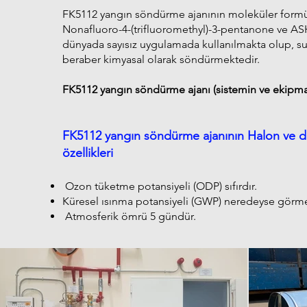
FK5112 yangın söndürme ajanının moleküler formül
Nonafluoro-4-(trifluoromethyl)-3-pentanone ve AS
dünyada sayısız uygulamada kullanılmakta olup, suda
beraber kimyasal olarak söndürmektedir.
FK5112 yangın söndürme ajanı (sistemin ve ekipman
FK5112 yangın söndürme ajanının Halon ve d
özellikleri
Ozon tüketme potansiyeli (ODP) sıfırdır.
Küresel ısınma potansiyeli (GWP) neredeyse görm
Atmosferik ömrü 5 gündür.