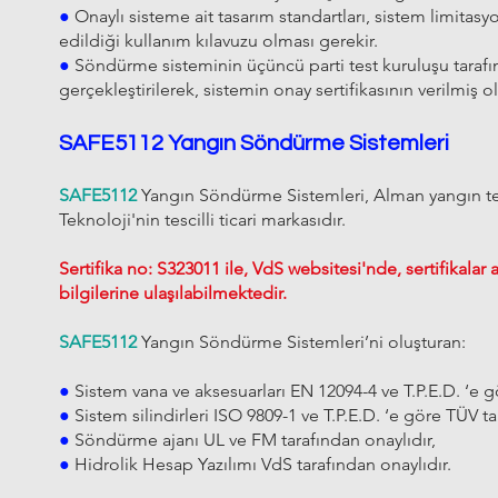
●
Onaylı sisteme ait tasarım standartları, sistem limitasy
edildiği kullanım kılavuzu olması gerekir.
●
Söndürme sisteminin üçüncü parti test kuruluşu taraf
gerçekleştirilerek, sistemin onay sertifikasının verilmiş o
SAFE5112 Yangın Söndürme Sistemleri
SAFE5112
Yangın Söndürme Sistemleri, Alman yangın tes
Teknoloji'nin tescilli ticari markasıdır.
Sertifika no: S323011 ile, VdS websitesi'nde, sertifikala
bilgilerine ulaşılabilmektedir.
SAFE5112
Yangın Söndürme Sistemleri’ni oluşturan:
●
Sistem vana ve aksesuarları EN 12094-4 ve T.P.E.D. ‘e g
●
Sistem silindirleri ISO 9809-1 ve T.P.E.D. ‘e göre TÜV t
●
Söndürme ajanı UL ve FM tarafından onaylıdır,
●
Hidrolik Hesap Yazılımı VdS tarafından onaylıdır.