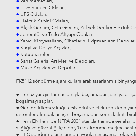
●
Veri merkezleri,
●
IT ve Sunucu Odaları,
●
UPS Odaları,
●
Elektrik Kabini Odaları,
●
Alçak Gerilim, Orta Gerilim, Yüksek Gerilim Elektrik Od
●
Jeneratör ve Trafo Altyapı Odaları,
●
Yanıcı Kimyasalların, Cihazların, Ekipmanların Depoları
●
Kağıt ve Dosya Arşivleri,
●
Kütüphaneler,
●
Sanat Galerisi Arşivleri ve Depoları,
●
Müze Arşivleri ve Depoları
FK5112 söndürme ajanı kullanılarak tasarlanmış bir yan
● Henüz yangın tam anlamıyla başlamadan, saniyeler iç
boşalmayı sağlar.
● Geri getirilemez kağıt arşivlerini ve elektroniklerin 
sistemler olmadıkları için, boşalmadan sonra kalıntı bırak
● Hem EN hem de NFPA 2001 standartlarında yer alan diğ
sağlığı ve güvenliği için en yüksek koruma marjına sahipt
● HFC söndürme ajanlarında uygulanan aşamalı olarak 