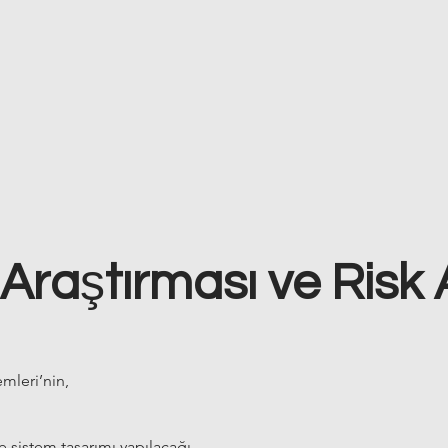
 Ara
ş
tırması ve Risk 
mleri’nin,
 sistem tasarımı yapılacağı,