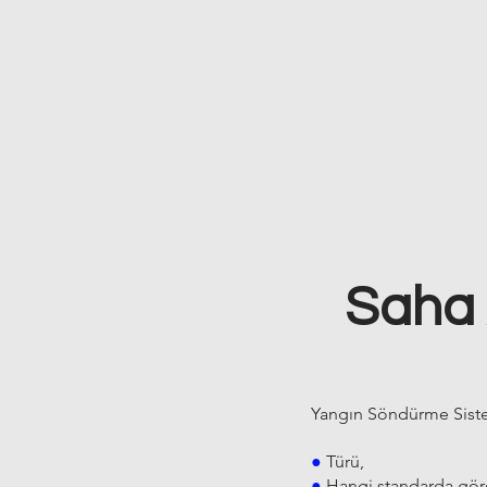
Saha
Yangın Söndürme Siste
●
Türü,
●
Hangi standarda göre