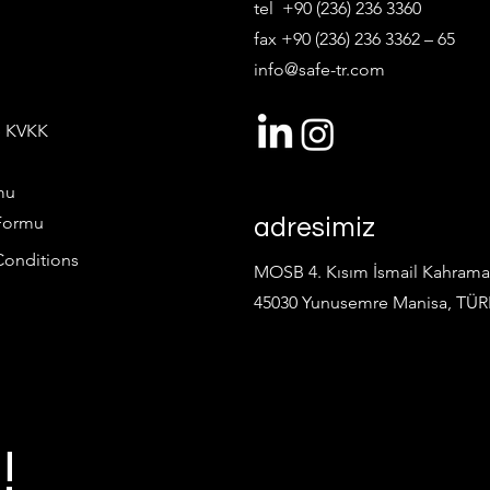
tel +90 (236) 236 3360
fax +90 (236) 236 3362 – 65
info@safe-tr.com
e KVKK
mu
 Formu
adresimiz
Conditions
MOSB 4. Kısım İsmail Kahram
45030 Yunusemre Manisa, TÜR
!