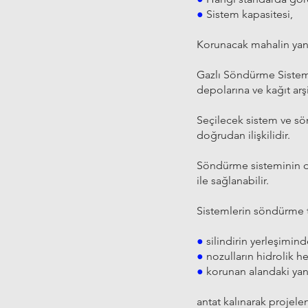
●
Sistem kapasitesi,
Korunacak mahalin yangı
Gazlı Söndürme Sistemle
depolarına ve kağıt arş
Seçilecek sistem ve sön
doğrudan ilişkilidir.
Söndürme sisteminin do
ile sağlanabilir.
Sistemlerin söndürme 
●
silindirin yerleşimin
●
nozulların hidrolik h
●
korunan alandaki yan
antat kalınarak projele