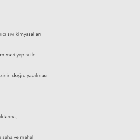
ı sıvı kimyasalları
mimari yapısı ile
izinin doğru yapılması
ktarına,
ra saha ve mahal