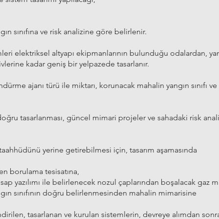
n sınıfına ve risk analizine göre belirlenir.
ri elektriksel altyapı ekipmanlarının bulunduğu odalardan, yanıc
ivlerine kadar geniş bir yelpazede tasarlanır.
dürme ajanı türü ile miktarı, korunacak mahalin yangın sınıfı ve 
ğru tasarlanması, güncel mimari projeler ve sahadaki risk anal
taahhüdünü yerine getirebilmesi için, tasarım aşamasında
den borulama tesisatına,
esap yazılımı ile belirlenecek nozul çaplarından boşalacak gaz mi
gın sınıfının doğru belirlenmesinden mahalin mimarisine
ndirilen, tasarlanan ve kurulan sistemlerin, devreye alımdan son