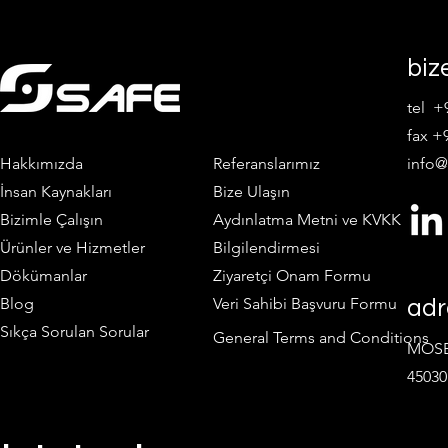
biz
tel +
fax +9
Hakkımızda
Referanslarımız
info@
İnsan Kaynakları
Bize Ulaşın
Bizimle Çalışın
Aydınlatma Metni ve KVKK
Ürünler ve Hizmetler
Bilgilendirmesi
Dökümanlar
Ziyaretçi Onam Formu
Blog
Veri Sahibi Başvuru Formu
adr
Sıkça Sorulan Sorular
General Terms and Conditions
MOSB 
45030