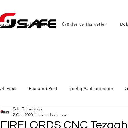
Sayfa
Hakkımızda
Ürünler ve Hizmetler
Dök
All Posts
Featured Post
İşbirliği/Collaboration
G
Safe Technology
2 Oca 2020
1 dakikada okunur
FIRELORDS CNC Tezgahiç