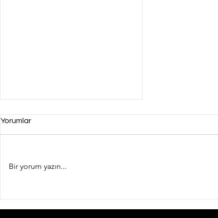
Yorumlar
Bir yorum yazın...
3M Novec 1230 ve KIDDE
Sistemleri - SAFE İşbirliği