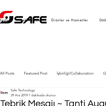
Sayfa
Hakkımızda
Ürünler ve Hizmetler
Dök
All Posts
Featured Post
İşbirliği/Collaboration
G
Safe Technology
29 Ara 2019
1 dakikada okunur
Tebrik Mesajı ~ Tanti Aug