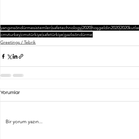
yangınsöndürmesistemleri
safetechnology
2020
hoşgeldin2020
2020kutl
cmvturkey
cmvtürkiye
safetürkiye
gazlısöndürme
Greetings / Tebrik
Yorumlar
Bir yorum yazın...