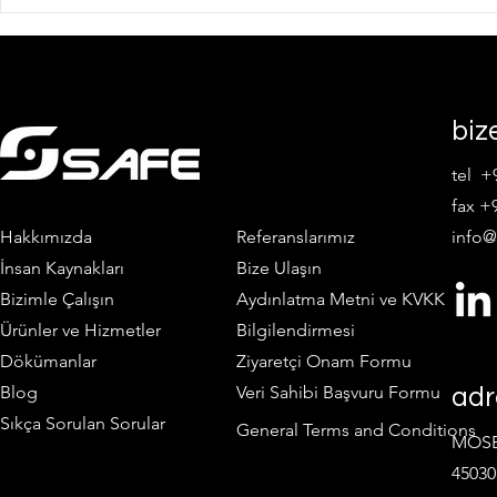
biz
tel +
fax +9
Hakkımızda
Referanslarımız
info@
İnsan Kaynakları
Bize Ulaşın
Bizimle Çalışın
Aydınlatma Metni ve KVKK
Ürünler ve Hizmetler
Bilgilendirmesi
Dökümanlar
Ziyaretçi Onam Formu
Blog
Veri Sahibi Başvuru Formu
adr
Sıkça Sorulan Sorular
General Terms and Conditions
MOSB 
45030