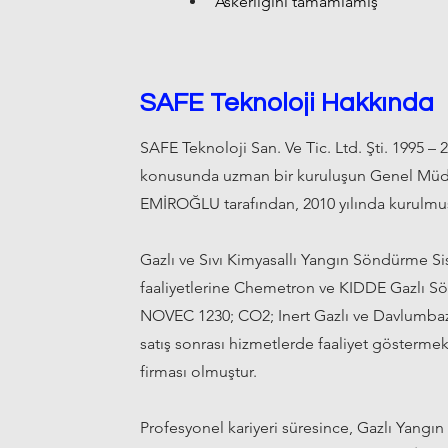
Askerliğini tamamlamış 
SAFE Teknoloji Hakkında
SAFE Teknoloji San. Ve Tic. Ltd. Şti. 1995 – 20
konusunda uzman bir kuruluşun Genel Müdü
EMİROĞLU tarafından, 2010 yılında kurulmuş
Gazlı ve Sıvı Kimyasallı Yangın Söndürme Sist
faaliyetlerine Chemetron ve KIDDE Gazlı Sön
NOVEC 1230; CO2; Inert Gazlı ve Davlumbaz
satış sonrası hizmetlerde faaliyet gösterme
firması olmuştur.
Profesyonel kariyeri süresince, Gazlı Yang