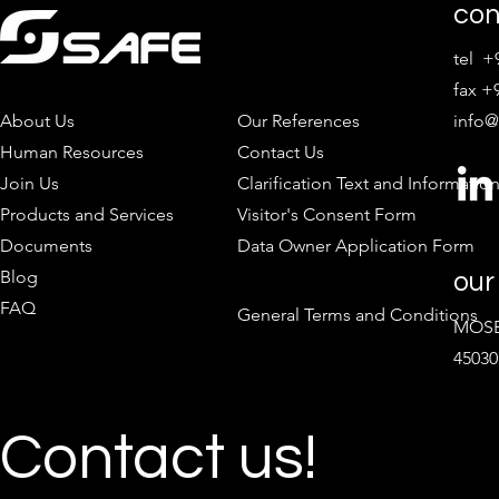
con
tel +
fax +9
About Us
Our References
info@
Human Resources
Contact Us
Join Us
Clarification Text and Informatio
Products and Services
Visitor's Consent Form
Documents
Data Owner Application Form
Blog
our
FAQ
General Terms and Conditions
MOSB 
45030
Contact us!